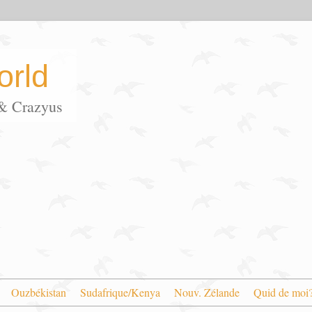
rld
s & Crazyus
Ouzbékistan
Sudafrique/Kenya
Nouv. Zélande
Quid de moi