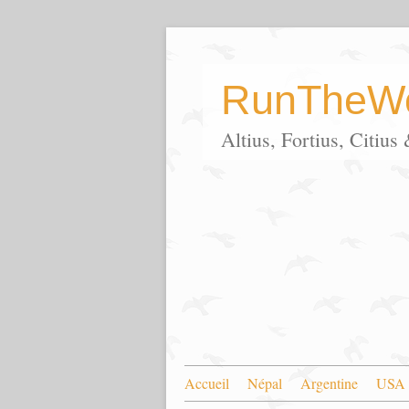
RunTheWo
Altius, Fortius, Citiu
Accueil
Népal
Argentine
USA