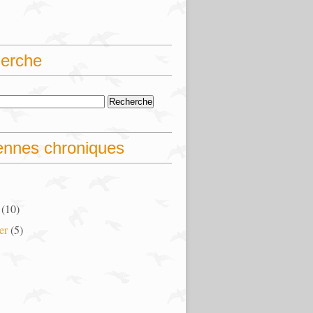
erche
ennes chroniques
(10)
er
(5)