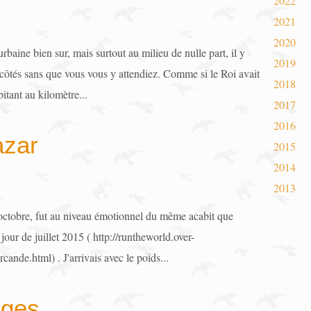
2022
2021
2020
aine bien sur, mais surtout au milieu de nulle part, il y
2019
 côtés sans que vous vous y attendiez. Comme si le Roi avait
2018
itant au kilomètre...
2017
2016
azar
2015
2014
2013
octobre, fut au niveau émotionnel du même acabit que
jour de juillet 2015 ( http://runtheworld.over-
nde.html) . J'arrivais avec le poids...
iges