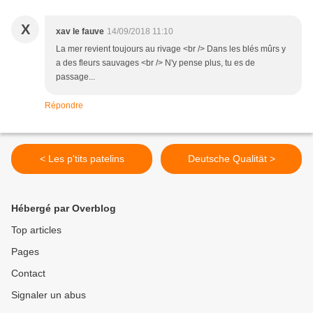
X
xav le fauve
14/09/2018 11:10
La mer revient toujours au rivage <br /> Dans les blés mûrs y
a des fleurs sauvages <br /> N'y pense plus, tu es de
passage...
Répondre
< Les p'tits patelins
Deutsche Qualität >
Hébergé par Overblog
Top articles
Pages
Contact
Signaler un abus