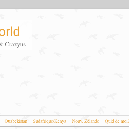
rld
s & Crazyus
Ouzbékistan
Sudafrique/Kenya
Nouv. Zélande
Quid de moi