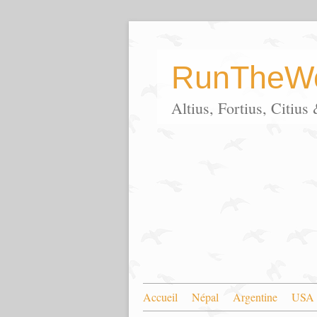
RunTheWo
Altius, Fortius, Citiu
Accueil
Népal
Argentine
USA