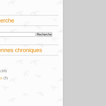
erche
ennes chroniques
(10)
er
(5)