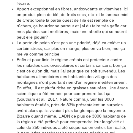
l'écrire,
Apport exceptionnel en fibres, antioxydants et vitamines, ici
on produit plein de blé, de fruits secs, etc. et le fameux miel
de Crète; toute la partie ouest de l'île est remplie de
rûchers, ça bourdonne partout et j'ai du faire très gaffe car
mes plantes sont mellifères, mais une abeille qui se nourrit
peut elle piquer?
La perte de poids n'est pas une priorité, déjà ça enlève un
certain stress, car plus on mange, plus on va bien, moi ça
me va comme principe
Enfin et pour finir, le régime crétois est protecteur contre
les maladies cardiovasculaires et certains cancers, bon ça
c'est ce qu'on dit, mais j'ai peur que ce soit survendu. Les
habitudes alimentaires des habitants des villages des
montagnes n’ont pourtant rien d’un régime méditerranéen.
En effet, Il est plutôt riche en graisses saturées. Une étude
scientifique a été menée pour comprendre tout ça
(Southam et al., 2017, Nature comm.). Sur les 3000
habitants étudiés, près de 83% présentaient un surpoids
avéré alors qu'ils vivaient plus longtemps que la moyenne.
Bizarre quand même. L’ADN de plus de 3000 habitants de
la région a été prélevé pour comprendre leur longévité et
celui de 250 individus a été séquencé en entier. En réalité,