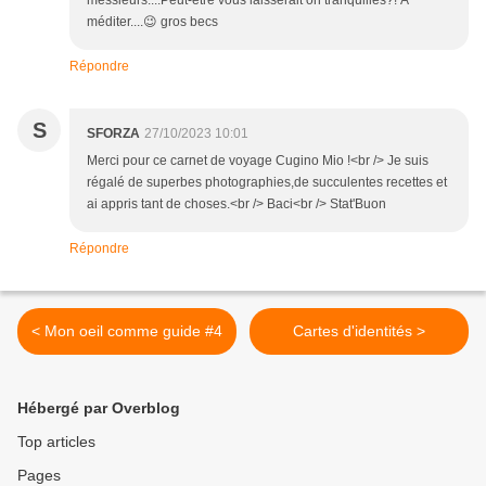
messieurs....Peut-être vous laisserait on tranquilles?! À
méditer....😉 gros becs
Répondre
S
SFORZA
27/10/2023 10:01
Merci pour ce carnet de voyage Cugino Mio !<br /> Je suis
régalé de superbes photographies,de succulentes recettes et
ai appris tant de choses.<br /> Baci<br /> Stat'Buon
Répondre
< Mon oeil comme guide #4
Cartes d'identités >
Hébergé par Overblog
Top articles
Pages