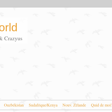
rld
s & Crazyus
Ouzbékistan
Sudafrique/Kenya
Nouv. Zélande
Quid de moi