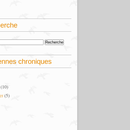
erche
ennes chroniques
(10)
er
(5)