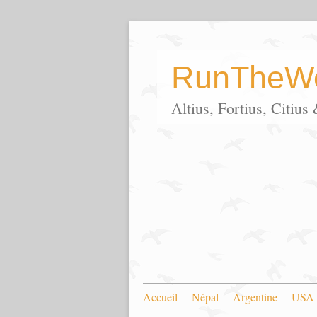
RunTheWo
Altius, Fortius, Citiu
Accueil
Népal
Argentine
USA