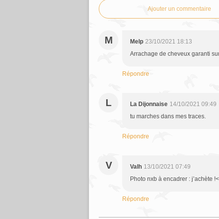
Ajouter un commentaire
M
Melp
23/10/2021 18:13
Arrachage de cheveux garanti su
Répondre
L
La Dijonnaise
14/10/2021 09:49
tu marches dans mes traces.
Répondre
V
Valh
13/10/2021 07:49
Photo nxb à encadrer : j’achète !<
Répondre