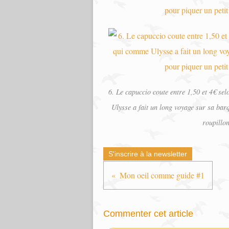
6. Le capuccio coute entre 1,50 et 4€ sel
Ulysse a fait un long voyage sur sa barqu
roupillon
S'inscrire à la newsletter
Mon oeil comme guide #1
Commenter cet article