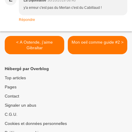
La Dijonnaise
30/10/2018 08:40
y'a erreur c'est pas du Merlan c'est du Cabillaud !
Répondre
< A Ostende, j'aime
Mon oeil comme guide #2 >
Gibraltar
Hébergé par Overblog
Top articles
Pages
Contact
Signaler un abus
C.G.U.
Cookies et données personnelles