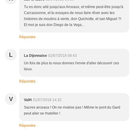
Tu es donc allé jusqu'aux Arceaux, et même peut-être jusqu'à
Carcassonne, et tu essayes de nous faire rêver avec tes
histoires de moulins à vents, don Quichotte, et san Miguel ?!
Et moi je suis don Diego de la Vega...
Répondre
L
La Dijonnaise
02/07/2018 08:43
Un fois de plus tu nous donnes l'envie d'aller découvrir ces
lieux.
Répondre
V
ValH
01/07/2018 14:32
Sacres arceaux ! On ne rivalise pas ! Même le pont du Gard
peut aller se rhabiller !
Répondre