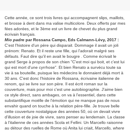
Cette année, ce sont trois livres qui accompagnent slips, maillots,
et brosse à dent dans ma valise multicolore. Deux offerts par mes
fées adorées, et le 3ème est un livre de chevet du plus grand
écrivain français.
Mio padre
par Rossana Campo, Eds Calmann-Lévy, 2017 :
C'est l'histoire d'un père qui disparait. Dommage il avait un joli
prénom: Renato. Et il reste une fille, qui l'adorait malgré ses
défauts. Faut dire qu'il en avait le bougre . Comme écrivait le
grand Serge à propos de son chien "C'est moi qui boit, et c'est lui
qui est mort d'une cyrrhose". Et bien Renato a survécu toute sa
vie à sa bouteille, puisque les médecins le donnaient déjà mort à
30 ans. C'est donc l'histoire de Rossana, écrivaine italienne de
renom, qui se livre sur son père. Il est écrit roman sur la
couverture, mais pour moi c'est une autobiographie. J'aime bien
ce style direct, sans ambages, on va à l'essentiel, dans cette
substantifique moëlle de l'émotion qui ne manque pas de nous
envahir quand on touche à la relation père-fille. Je trouve belle
cette couverture nostalgique des années 50, où on devait vivre
d'illusion et de joie de vivre, sans penser au lendemain. La classe
à l'italienne de ces années Scola et Fellini. Un Marcello raisonne
au détour des ruelles de Rome où Anita lui criait,
Marcello, where