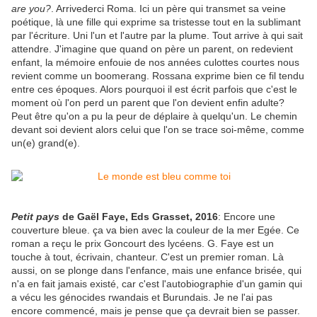
are you?
. Arrivederci Roma. Ici un père qui transmet sa veine
poétique, là une fille qui exprime sa tristesse tout en la sublimant
par l'écriture. Uni l'un et l'autre par la plume. Tout arrive à qui sait
attendre. J'imagine que quand on père un parent, on redevient
enfant, la mémoire enfouie de nos années culottes courtes nous
revient comme un boomerang. Rossana exprime bien ce fil tendu
entre ces époques. Alors pourquoi il est écrit parfois que c'est le
moment où l'on perd un parent que l'on devient enfin adulte?
Peut être qu'on a pu la peur de déplaire à quelqu'un. Le chemin
devant soi devient alors celui que l'on se trace soi-même, comme
un(e) grand(e).
Petit pays
de Gaël Faye, Eds Grasset, 2016
: Encore une
couverture bleue. ça va bien avec la couleur de la mer Egée. Ce
roman a reçu le prix Goncourt des lycéens. G. Faye est un
touche à tout, écrivain, chanteur. C'est un premier roman. Là
aussi, on se plonge dans l'enfance, mais une enfance brisée, qui
n'a en fait jamais existé, car c'est l'autobiographie d'un gamin qui
a vécu les génocides rwandais et Burundais. Je ne l'ai pas
encore commencé, mais je pense que ça devrait bien se passer.