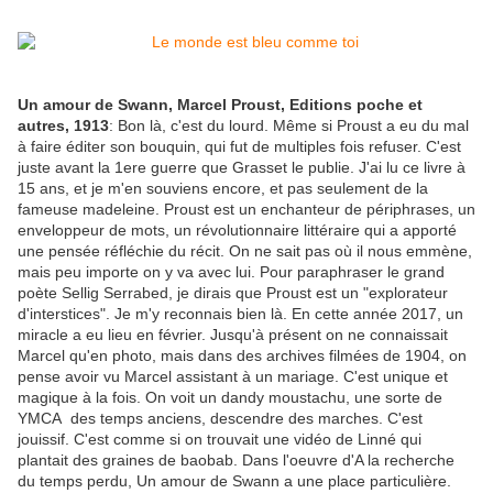
Un amour de Swann, Marcel Proust, Editions poche et
autres, 1913
: Bon là, c'est du lourd. Même si Proust a eu du mal
à faire éditer son bouquin, qui fut de multiples fois refuser. C'est
juste avant la 1ere guerre que Grasset le publie. J'ai lu ce livre à
15 ans, et je m'en souviens encore, et pas seulement de la
fameuse madeleine. Proust est un enchanteur de périphrases, un
enveloppeur de mots, un révolutionnaire littéraire qui a apporté
une pensée réfléchie du récit. On ne sait pas où il nous emmène,
mais peu importe on y va avec lui. Pour paraphraser le grand
poète Sellig Serrabed, je dirais que Proust est un "explorateur
d'interstices". Je m'y reconnais bien là. En cette année 2017, un
miracle a eu lieu en février. Jusqu'à présent on ne connaissait
Marcel qu'en photo, mais dans des archives filmées de 1904, on
pense avoir vu Marcel assistant à un mariage. C'est unique et
magique à la fois. On voit un dandy moustachu, une sorte de
YMCA des temps anciens, descendre des marches. C'est
jouissif. C'est comme si on trouvait une vidéo de Linné qui
plantait des graines de baobab. Dans l'oeuvre d'A la recherche
du temps perdu, Un amour de Swann a une place particulière.