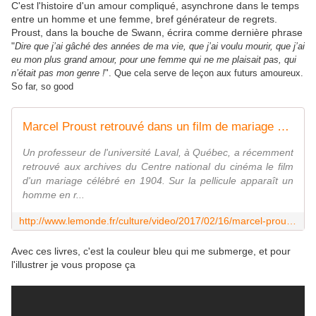
C'est l'histoire d'un amour compliqué, asynchrone dans le temps
entre un homme et une femme, bref générateur de regrets.
Proust, dans la bouche de Swann, écrira comme dernière phrase
"
Dire que j’ai gâché des années de ma vie, que j’ai voulu mourir, que j’ai
eu mon plus grand amour, pour une femme qui ne me plaisait pas, qui
n’était pas mon genre !
". Que cela serve de leçon aux futurs amoureux.
So far, so good
Marcel Proust retrouvé dans un film de mariage de 1904 ?
Un professeur de l'université Laval, à Québec, a récemment
retrouvé aux archives du Centre national du cinéma le film
d'un mariage célébré en 1904. Sur la pellicule apparaît un
homme en r...
http://www.lemonde.fr/culture/video/2017/02/16/marcel-proust-retrouve-dans-un-film-de-mariage-de-1904_5080716_3246.html
Avec ces livres, c'est la couleur bleu qui me submerge, et pour
l'illustrer je vous propose ça