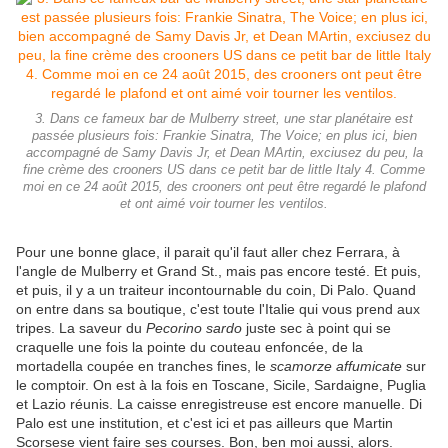
3. Dans ce fameux bar de Mulberry street, une star planétaire est
passée plusieurs fois: Frankie Sinatra, The Voice; en plus ici, bien
accompagné de Samy Davis Jr, et Dean MArtin, exciusez du peu, la
fine crème des crooners US dans ce petit bar de little Italy 4. Comme
moi en ce 24 août 2015, des crooners ont peut être regardé le plafond
et ont aimé voir tourner les ventilos.
Pour une bonne glace, il parait qu'il faut aller chez Ferrara, à
l'angle de Mulberry et Grand St., mais pas encore testé. Et puis,
et puis, il y a un traiteur incontournable du coin, Di Palo. Quand
on entre dans sa boutique, c'est toute l'Italie qui vous prend aux
tripes. La saveur du
Pecorino sardo
juste sec à point qui se
craquelle une fois la pointe du couteau enfoncée, de la
mortadella coupée en tranches fines, le
scamorze affumicate
sur
le comptoir. On est à la fois en Toscane, Sicile, Sardaigne, Puglia
et Lazio réunis. La caisse enregistreuse est encore manuelle. Di
Palo est une institution, et c'est ici et pas ailleurs que Martin
Scorsese vient faire ses courses. Bon, ben moi aussi, alors.