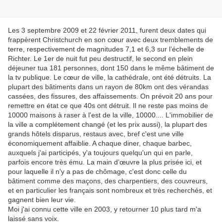
Les 3 septembre 2009 et 22 février 2011, furent deux dates qui
frappèrent Christchurch en son cœur avec deux tremblements de
terre, respectivement de magnitudes 7,1 et 6,3 sur l’échelle de
Richter. Le 1er de nuit fut peu destructif, le second en plein
déjeuner tua 181 personnes, dont 150 dans le même bâtiment de
la tv publique. Le cœur de ville, la cathédrale, ont été détruits. La
plupart des bâtiments dans un rayon de 80km ont des vérandas
cassées, des fissures, des affaissements. On prévoit 20 ans pour
remettre en état ce que 40s ont détruit. Il ne reste pas moins de
10000 maisons à raser à l'est de la ville, 10000.... L'immobilier de
la ville a complétement changé (et les prix aussi), la plupart des
grands hôtels disparus, restaus avec, bref c'est une ville
économiquement affaiblie. A chaque diner, chaque barbec,
auxquels j'ai participés, y'a toujours quelqu'un qui en parle,
parfois encore très ému. La main d’œuvre la plus prisée ici, et
pour laquelle il n'y a pas de chômage, c'est donc celle du
bâtiment comme des maçons, des charpentiers, des couvreurs,
et en particulier les français sont nombreux et très recherchés, et
gagnent bien leur vie.
Moi j'ai connu cette ville en 2003, y retourner 10 plus tard m'a
laissé sans voix.