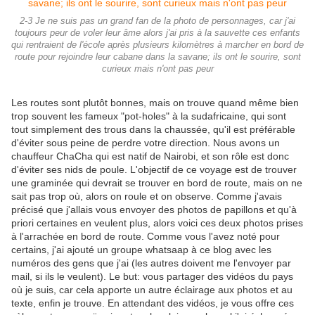
2-3 Je ne suis pas un grand fan de la photo de personnages, car j'ai
toujours peur de voler leur âme alors j'ai pris à la sauvette ces enfants
qui rentraient de l'école après plusieurs kilomètres à marcher en bord de
route pour rejoindre leur cabane dans la savane; ils ont le sourire, sont
curieux mais n'ont pas peur
Les routes sont plutôt bonnes, mais on trouve quand même bien
trop souvent les fameux "pot-holes" à la sudafricaine, qui sont
tout simplement des trous dans la chaussée, qu'il est préférable
d'éviter sous peine de perdre votre direction. Nous avons un
chauffeur ChaCha qui est natif de Nairobi, et son rôle est donc
d'éviter ses nids de poule. L'objectif de ce voyage est de trouver
une graminée qui devrait se trouver en bord de route, mais on ne
sait pas trop où, alors on roule et on observe. Comme j'avais
précisé que j'allais vous envoyer des photos de papillons et qu'à
priori certaines en veulent plus, alors voici ces deux photos prises
à l'arrachée en bord de route. Comme vous l'avez noté pour
certains, j'ai ajouté un groupe whatsaap à ce blog avec les
numéros des gens que j'ai (les autres doivent me l'envoyer par
mail, si ils le veulent). Le but: vous partager des vidéos du pays
où je suis, car cela apporte un autre éclairage aux photos et au
texte, enfin je trouve. En attendant des vidéos, je vous offre ces