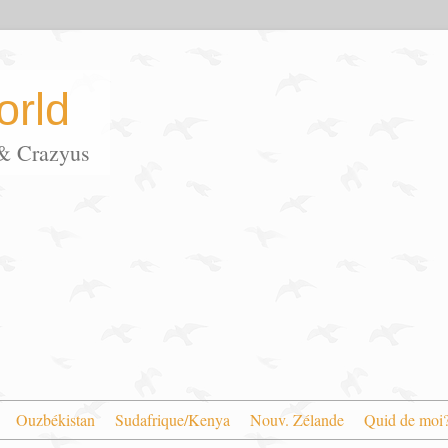
rld
s & Crazyus
Ouzbékistan
Sudafrique/Kenya
Nouv. Zélande
Quid de moi