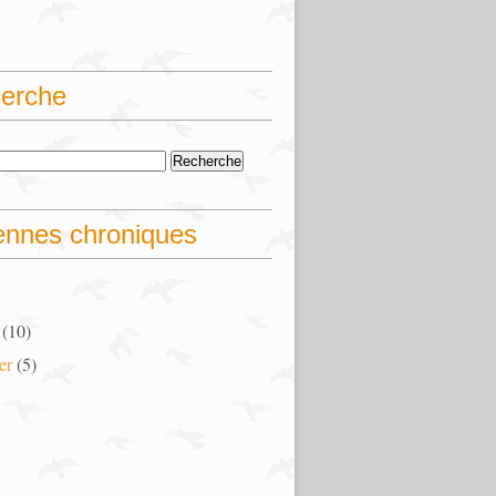
erche
ennes chroniques
(10)
er
(5)