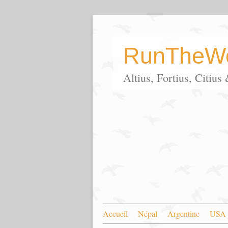
RunTheWo
Altius, Fortius, Citiu
Accueil
Népal
Argentine
USA