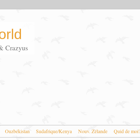
rld
s & Crazyus
Ouzbékistan
Sudafrique/Kenya
Nouv. Zélande
Quid de moi