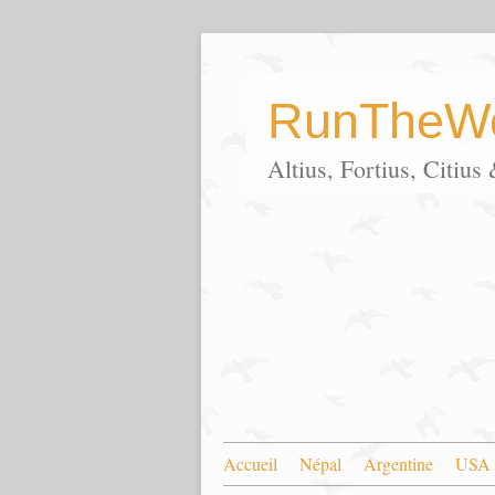
RunTheWo
Altius, Fortius, Citiu
Accueil
Népal
Argentine
USA