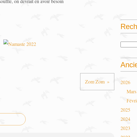
 souflle, on devrait en avoir besoin
Rech
Anci
Zom Zom
2026
Mars
Févri
2025
2024
2023