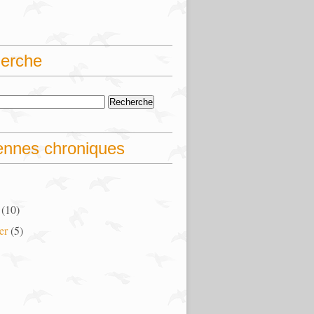
erche
ennes chroniques
(10)
er
(5)