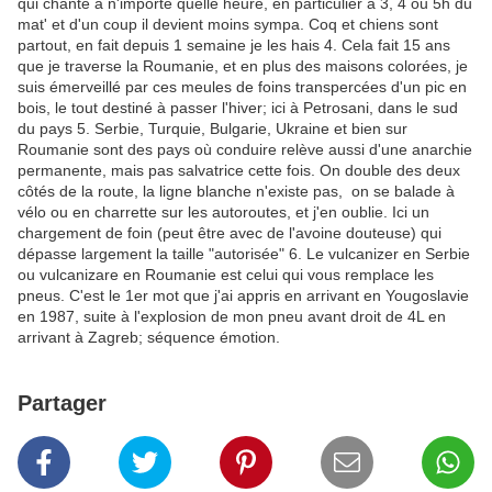
qui chante à n'importe quelle heure, en particulier à 3, 4 ou 5h du
mat' et d'un coup il devient moins sympa. Coq et chiens sont
partout, en fait depuis 1 semaine je les hais 4. Cela fait 15 ans
que je traverse la Roumanie, et en plus des maisons colorées, je
suis émerveillé par ces meules de foins transpercées d'un pic en
bois, le tout destiné à passer l'hiver; ici à Petrosani, dans le sud
du pays 5. Serbie, Turquie, Bulgarie, Ukraine et bien sur
Roumanie sont des pays où conduire relève aussi d'une anarchie
permanente, mais pas salvatrice cette fois. On double des deux
côtés de la route, la ligne blanche n'existe pas, on se balade à
vélo ou en charrette sur les autoroutes, et j'en oublie. Ici un
chargement de foin (peut être avec de l'avoine douteuse) qui
dépasse largement la taille "autorisée" 6. Le vulcanizer en Serbie
ou vulcanizare en Roumanie est celui qui vous remplace les
pneus. C'est le 1er mot que j'ai appris en arrivant en Yougoslavie
en 1987, suite à l'explosion de mon pneu avant droit de 4L en
arrivant à Zagreb; séquence émotion.
Partager